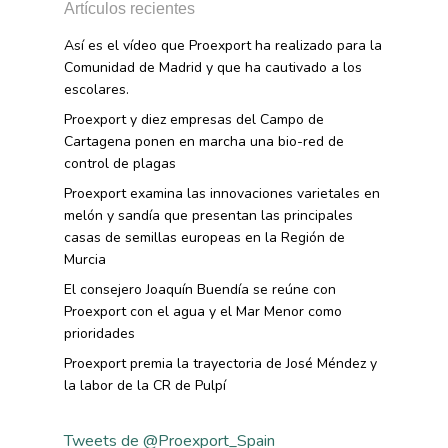
Exportaciones 2016
Intranet
Artículos recientes
Opinión
Promoción De La
Videos
Exportaciones 2015
Así es el vídeo que Proexport ha realizado para la
Alimentación Saludabl
RSC
Comunidad de Madrid y que ha cautivado a los
Campañas De Consum
escolares.
Sostenibilidad
Frutas Y Hortalizas
Proexport y diez empresas del Campo de
Concurso Fotográfic
Nuves. Nutrición Veget
Cartagena ponen en marcha una bio-red de
Sostenible
control de plagas
Proexport examina las innovaciones varietales en
melón y sandía que presentan las principales
casas de semillas europeas en la Región de
Murcia
El consejero Joaquín Buendía se reúne con
Proexport con el agua y el Mar Menor como
prioridades
Proexport premia la trayectoria de José Méndez y
la labor de la CR de Pulpí
Tweets de @Proexport_Spain