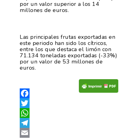
por un valor superior a los 14
millones de euros.
La Asociación
Las principales frutas exportadas en
este periodo han sido los cítricos,
Nosotros
Empresas
entre los que destaca el limón con
71.134 toneladas exportadas (-33%)
Nuestros Asociados
Asociados
Productos
por un valor de 53 millones de
euros.
Responsabilidad Social
Mapa De Productores
Temas
Corporativa
Números
Actualidad
AgroCIFRAS
Servicios
Agua
Facebook
Comunicación 2024
Empleo Y
Forma Parte De
Twitter
Calidad Y Seguridad
Formación
Datos 2024
PROEXPORT
Alimentaria
WhatsApp
Histórico
Bolsa De Empleo
Iniciativas
Telegram
Innovación