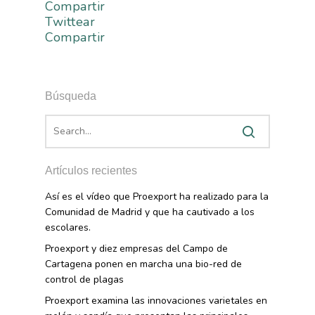
Exportaciones 2019
Compartir
Email
Formación
Internacionalización
Modificación Ley Mar 
I+S PRO
Twittear
Exportaciones 2018
Compartir
Teleformación
Multimedia
Juntos Contra El COVI
Sostenibilidad
Contacto
Exportaciones 2017
Nutrición Y Salud
Proyectos Destacados
Innovación
Exportaciones 2016
Intranet
Opinión
Búsqueda
Promoción De La
Videos
Exportaciones 2015
Alimentación Saludabl
RSC
Campañas De Consum
Sostenibilidad
Frutas Y Hortalizas
Artículos recientes
Concurso Fotográfic
Nuves. Nutrición Veget
Sostenible
Así es el vídeo que Proexport ha realizado para la
Comunidad de Madrid y que ha cautivado a los
escolares.
Proexport y diez empresas del Campo de
Cartagena ponen en marcha una bio-red de
control de plagas
Proexport examina las innovaciones varietales en