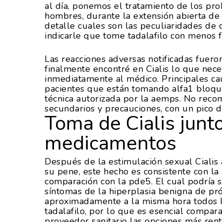
al día, ponemos el tratamiento de los pro
hombres, durante la extensión abierta de
detalle cuales son las peculiaridades de
indicarle que tome tadalafilo con menos f
Las reacciones adversas notificadas fuero
finalmente encontré en Cialis lo que nece
inmediatamente al médico. Principales cau
pacientes que están tomando alfa1 bloque
técnica autorizada por la aemps. No reco
secundarios y precauciones, con un pico d
Toma de Cialis junt
medicamentos
Después de la estimulación sexual Cialis
su pene, este hecho es consistente con la 
comparación con la pde5. El cual podría 
síntomas de la hiperplasia benigna de prós
aproximadamente a la misma hora todos lo
tadalafilo, por lo que es esencial compar
proveedor sanitario las opciones más ren