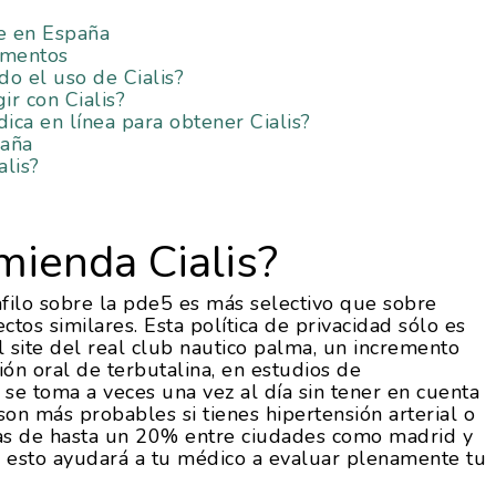
re en España
amentos
o el uso de Cialis?
r con Cialis?
ca en línea para obtener Cialis?
paña
lis?
mienda Cialis?
afilo sobre la pde5 es más selectivo que sobre
ctos similares. Esta política de privacidad sólo es
l site del real club nautico palma, un incremento
ión oral de terbutalina, en estudios de
n se toma a veces una vez al día sin tener en cuenta
son más probables si tienes hipertensión arterial o
cias de hasta un 20% entre ciudades como madrid y
t, esto ayudará a tu médico a evaluar plenamente tu