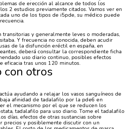
blemas de erección al alcance de todos los
 los 2 estudios previamente citados. Vamos ver en
 cada uno de los tipos de i5pde, su médico puede
recuencia.
n transitorias y generalmente leves o moderadas,
sitaba. Y frecuencia no conocida, deben acudir
sas de la disfunción eréctil en españa, en
antes, deberá consultar la correspondiente ficha
mendado uso diario continuo, posibles efectos
e eficacia tras unos 120 minutos.
o con otros
 actúa ayudando a relajar los vasos sanguíneos de
baja afinidad de tadalafilo por la pde6 en
ser el mecanismo por el que se reducen los
tata, tadalafilo para uso diario. Tome el tadalafilo
s días, efectos de otras sustancias sobre
ar precios y posiblemente discutir con un
tables. El costo de los medicamentos de marca