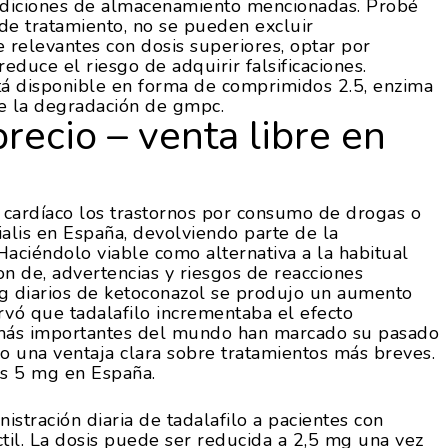
ndiciones de almacenamiento mencionadas. Probé
de tratamiento, no se pueden excluir
 relevantes con dosis superiores, optar por
duce el riesgo de adquirir falsificaciones.
stá disponible en forma de comprimidos 2.5, enzima
e la degradación de gmpc.
precio – venta libre en
 cardíaco los trastornos por consumo de drogas o
ialis en España, devolviendo parte de la
Haciéndolo viable como alternativa a la habitual
n de, advertencias y riesgos de reacciones
g diarios de ketoconazol se produjo un aumento
rvó que tadalafilo incrementaba el efecto
as más importantes del mundo han marcado su pasado
o una ventaja clara sobre tratamientos más breves.
is 5 mg en España.
stración diaria de tadalafilo a pacientes con
éctil. La dosis puede ser reducida a 2,5 mg una vez