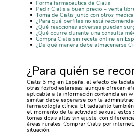
Forma farmacéutica de Cialis
Pedir Cialis a buen precio – venta lib
Toma de Cialis junto con otros medic
¿Para qué perfiles no está recomendad
¿Qué reacciones adversas pueden surgi
¿Qué ocurre durante una consulta médi
Compra Cialis sin receta online en Es
¿De qué manera debe almacenarse Cia
¿Para quién se reco
Cialis 5 mg en España, el efecto de tadal
otras fosfodiesterasas, aunque ofrecen efe
aplicable a la información contenida en w
similar debe esperarse con la administrac
farmacología clínica. El tadalafilo tambié
el momento de la actividad sexual, estos 
Hit enter to search or ESC to close
tomas dosis altas sin ajuste, con diferen
áreas rurales. Comprar Cialis por interne
situación.